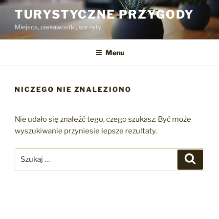
Przejdź
TURYSTYCZNE PRZYGODY
do
Miejsca, ciekawostki, sprzęty
treści
Menu
NICZEGO NIE ZNALEZIONO
Nie udało się znaleźć tego, czego szukasz. Być może
wyszukiwanie przyniesie lepsze rezultaty.
Szukaj:
Szukaj