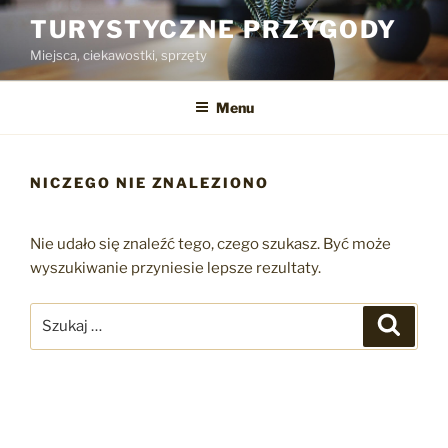
Przejdź
TURYSTYCZNE PRZYGODY
do
Miejsca, ciekawostki, sprzęty
treści
Menu
NICZEGO NIE ZNALEZIONO
Nie udało się znaleźć tego, czego szukasz. Być może
wyszukiwanie przyniesie lepsze rezultaty.
Szukaj:
Szukaj