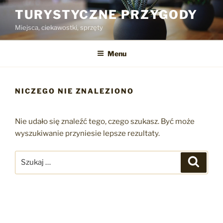
Przejdź
TURYSTYCZNE PRZYGODY
do
Miejsca, ciekawostki, sprzęty
treści
Menu
NICZEGO NIE ZNALEZIONO
Nie udało się znaleźć tego, czego szukasz. Być może
wyszukiwanie przyniesie lepsze rezultaty.
Szukaj:
Szukaj