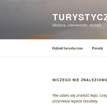
Przejdź
do
TURYSTYC
treści
Miejsca, ciekawostki, sprzęty
Odzież turystyczna
Porady
NICZEGO NIE ZNALEZION
Nie udało się znaleźć tego, cz
przyniesie lepsze rezultaty.