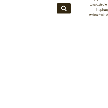
znajdziecie 
Szukaj
inspira
wskazówki d