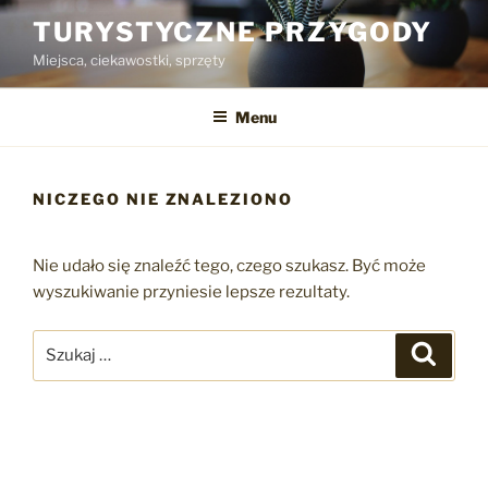
Przejdź
TURYSTYCZNE PRZYGODY
do
Miejsca, ciekawostki, sprzęty
treści
Menu
NICZEGO NIE ZNALEZIONO
Nie udało się znaleźć tego, czego szukasz. Być może
wyszukiwanie przyniesie lepsze rezultaty.
Szukaj:
Szukaj