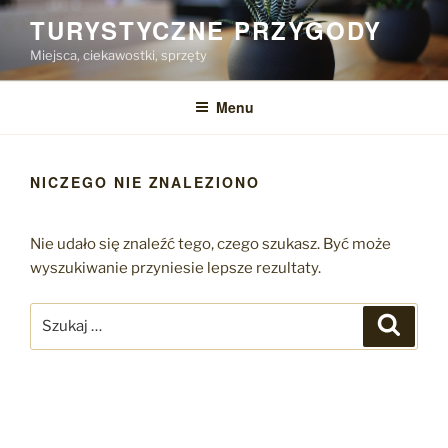
Przejdź
TURYSTYCZNE PRZYGODY
do
Miejsca, ciekawostki, sprzęty
treści
Menu
NICZEGO NIE ZNALEZIONO
Nie udało się znaleźć tego, czego szukasz. Być może
wyszukiwanie przyniesie lepsze rezultaty.
Szukaj:
Szukaj