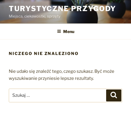
Przejdź
TURYSTYCZNE PRZYGODY
do
Miejsca, ciekawostki, sprzęty
treści
Menu
NICZEGO NIE ZNALEZIONO
Nie udało się znaleźć tego, czego szukasz. Być może
wyszukiwanie przyniesie lepsze rezultaty.
Szukaj:
Szukaj