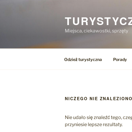
Przejdź
do
TURYSTYC
treści
Miejsca, ciekawostki, sprzęty
Odzież turystyczna
Porady
NICZEGO NIE ZNALEZION
Nie udało się znaleźć tego, c
przyniesie lepsze rezultaty.