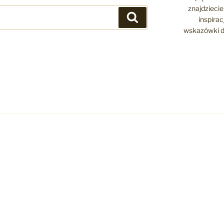
znajdziecie 
Szukaj
inspira
wskazówki d