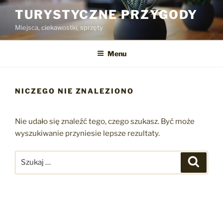
Przejdź
TURYSTYCZNE PRZYGODY
do
Miejsca, ciekawostki, sprzęty
treści
Menu
NICZEGO NIE ZNALEZIONO
Nie udało się znaleźć tego, czego szukasz. Być może
wyszukiwanie przyniesie lepsze rezultaty.
Szukaj:
Szukaj