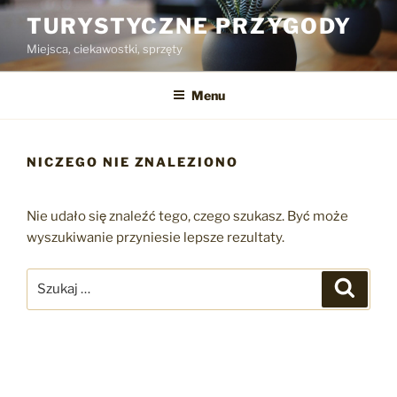
Przejdź
TURYSTYCZNE PRZYGODY
do
Miejsca, ciekawostki, sprzęty
treści
Menu
NICZEGO NIE ZNALEZIONO
Nie udało się znaleźć tego, czego szukasz. Być może
wyszukiwanie przyniesie lepsze rezultaty.
Szukaj:
Szukaj