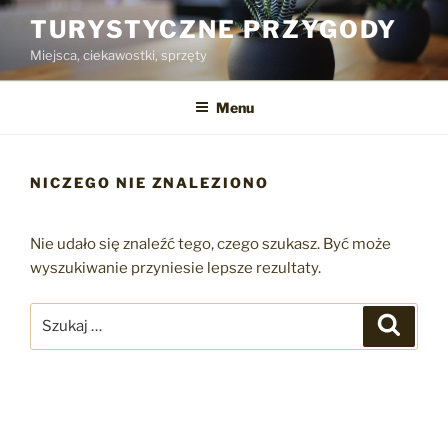
Przejdź
TURYSTYCZNE PRZYGODY
do
Miejsca, ciekawostki, sprzęty
treści
Menu
NICZEGO NIE ZNALEZIONO
Nie udało się znaleźć tego, czego szukasz. Być może
wyszukiwanie przyniesie lepsze rezultaty.
Szukaj:
Szukaj