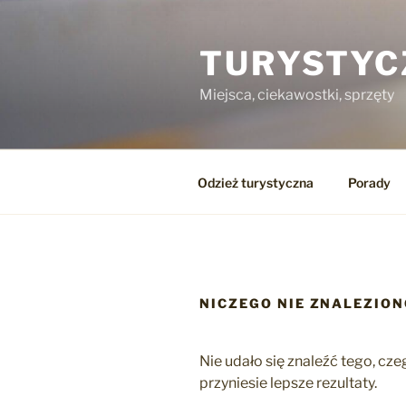
Przejdź
do
TURYSTYC
treści
Miejsca, ciekawostki, sprzęty
Odzież turystyczna
Porady
NICZEGO NIE ZNALEZIO
Nie udało się znaleźć tego, c
przyniesie lepsze rezultaty.