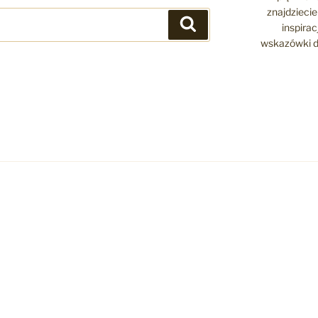
znajdziecie 
Szukaj
inspira
wskazówki d