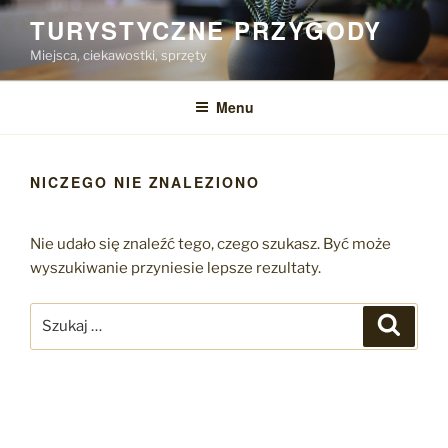
Przejdź
TURYSTYCZNE PRZYGODY
do
Miejsca, ciekawostki, sprzęty
treści
Menu
NICZEGO NIE ZNALEZIONO
Nie udało się znaleźć tego, czego szukasz. Być może
wyszukiwanie przyniesie lepsze rezultaty.
Szukaj:
Szukaj