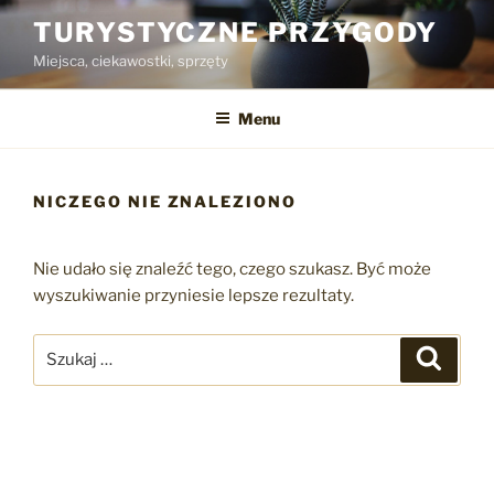
Przejdź
TURYSTYCZNE PRZYGODY
do
Miejsca, ciekawostki, sprzęty
treści
Menu
NICZEGO NIE ZNALEZIONO
Nie udało się znaleźć tego, czego szukasz. Być może
wyszukiwanie przyniesie lepsze rezultaty.
Szukaj:
Szukaj