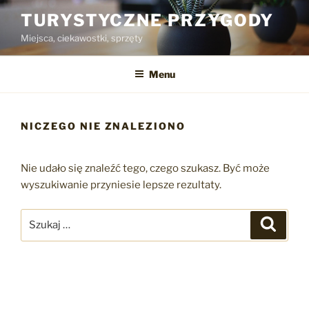
Przejdź
TURYSTYCZNE PRZYGODY
do
Miejsca, ciekawostki, sprzęty
treści
Menu
NICZEGO NIE ZNALEZIONO
Nie udało się znaleźć tego, czego szukasz. Być może
wyszukiwanie przyniesie lepsze rezultaty.
Szukaj:
Szukaj