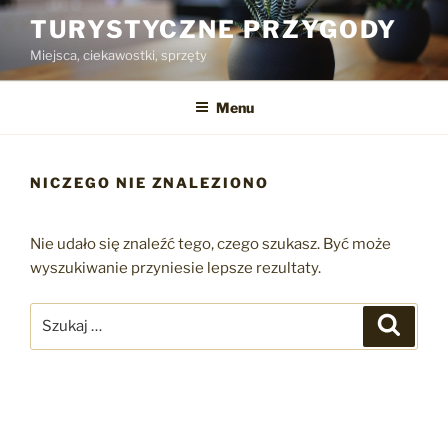
Przejdź
TURYSTYCZNE PRZYGODY
do
Miejsca, ciekawostki, sprzęty
treści
Menu
NICZEGO NIE ZNALEZIONO
Nie udało się znaleźć tego, czego szukasz. Być może
wyszukiwanie przyniesie lepsze rezultaty.
Szukaj:
Szukaj