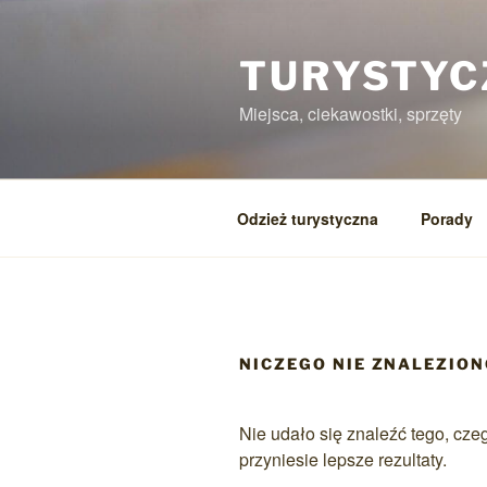
Przejdź
do
treści
TURYSTYC
Miejsca, ciekawostki, sprzęty
Odzież turystyczna
Porady
NICZEGO NIE ZNALEZIO
Nie udało się znaleźć tego, cz
przyniesie lepsze rezultaty.