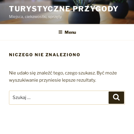
Przejdź
TURYSTYCZNE PRZYGODY
do
Miejsca, ciekawostki, sprzęty
treści
Menu
NICZEGO NIE ZNALEZIONO
Nie udało się znaleźć tego, czego szukasz. Być może
wyszukiwanie przyniesie lepsze rezultaty.
Szukaj:
Szukaj