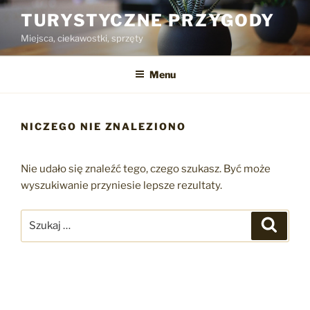
Przejdź
TURYSTYCZNE PRZYGODY
do
Miejsca, ciekawostki, sprzęty
treści
Menu
NICZEGO NIE ZNALEZIONO
Nie udało się znaleźć tego, czego szukasz. Być może
wyszukiwanie przyniesie lepsze rezultaty.
Szukaj:
Szukaj