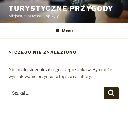
Przejdź
TURYSTYCZNE PRZYGODY
do
Miejsca, ciekawostki, sprzęty
treści
Menu
NICZEGO NIE ZNALEZIONO
Nie udało się znaleźć tego, czego szukasz. Być może
wyszukiwanie przyniesie lepsze rezultaty.
Szukaj:
Szukaj