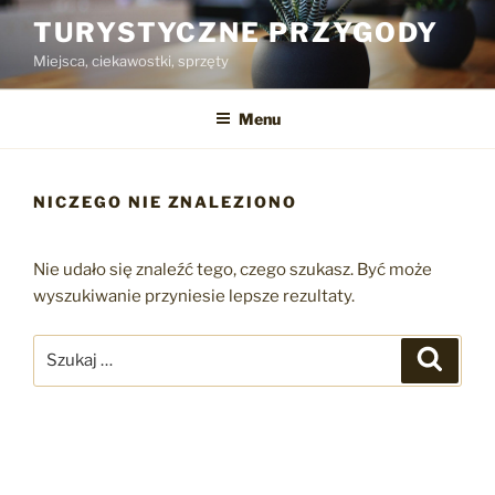
Przejdź
TURYSTYCZNE PRZYGODY
do
Miejsca, ciekawostki, sprzęty
treści
Menu
NICZEGO NIE ZNALEZIONO
Nie udało się znaleźć tego, czego szukasz. Być może
wyszukiwanie przyniesie lepsze rezultaty.
Szukaj:
Szukaj