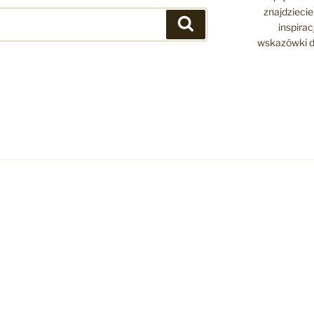
znajdziecie 
Szukaj
inspira
wskazówki d