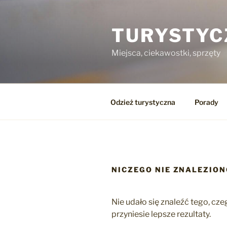
Przejdź
do
TURYSTYC
treści
Miejsca, ciekawostki, sprzęty
Odzież turystyczna
Porady
NICZEGO NIE ZNALEZIO
Nie udało się znaleźć tego, c
przyniesie lepsze rezultaty.