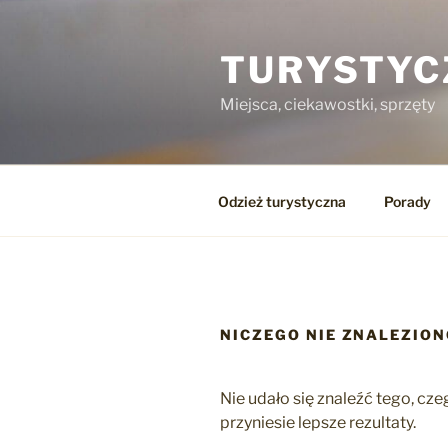
Przejdź
do
TURYSTYC
treści
Miejsca, ciekawostki, sprzęty
Odzież turystyczna
Porady
NICZEGO NIE ZNALEZIO
Nie udało się znaleźć tego, c
przyniesie lepsze rezultaty.