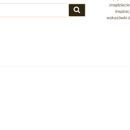
znajdziecie 
Szukaj
inspira
wskazówki d