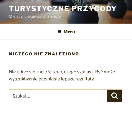
Przejdź
TURYSTYCZNE PRZYGODY
do
Miejsca, ciekawostki, sprzęty
treści
Menu
NICZEGO NIE ZNALEZIONO
Nie udało się znaleźć tego, czego szukasz. Być może
wyszukiwanie przyniesie lepsze rezultaty.
Szukaj:
Szukaj