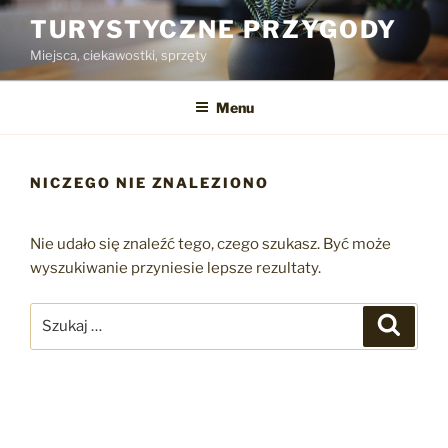
Przejdź
TURYSTYCZNE PRZYGODY
do
Miejsca, ciekawostki, sprzęty
treści
Menu
NICZEGO NIE ZNALEZIONO
Nie udało się znaleźć tego, czego szukasz. Być może
wyszukiwanie przyniesie lepsze rezultaty.
Szukaj:
Szukaj