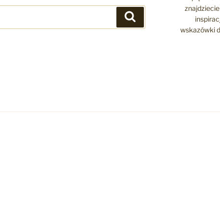
znajdziecie 
Szukaj
inspira
wskazówki d