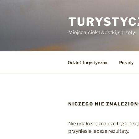
Przejdź
do
TURYSTYC
treści
Miejsca, ciekawostki, sprzęty
Odzież turystyczna
Porady
NICZEGO NIE ZNALEZIO
Nie udało się znaleźć tego, c
przyniesie lepsze rezultaty.