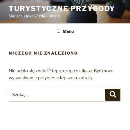
Przejdź
TURYSTYCZNE PRZYGODY
do
Miejsca, ciekawostki, sprzęty
treści
Menu
NICZEGO NIE ZNALEZIONO
Nie udało się znaleźć tego, czego szukasz. Być może
wyszukiwanie przyniesie lepsze rezultaty.
Szukaj:
Szukaj