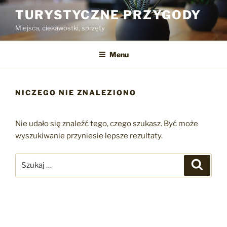
Przejdź
TURYSTYCZNE PRZYGODY
do
Miejsca, ciekawostki, sprzęty
treści
Menu
NICZEGO NIE ZNALEZIONO
Nie udało się znaleźć tego, czego szukasz. Być może
wyszukiwanie przyniesie lepsze rezultaty.
Szukaj:
Szukaj