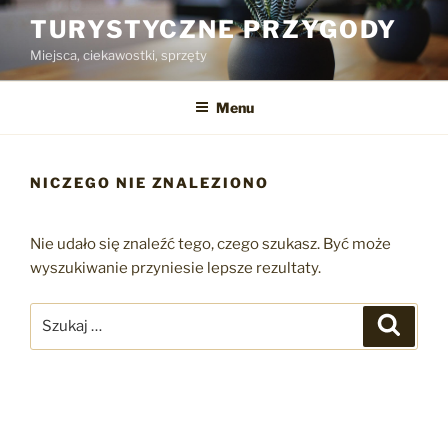
Przejdź
TURYSTYCZNE PRZYGODY
do
Miejsca, ciekawostki, sprzęty
treści
Menu
NICZEGO NIE ZNALEZIONO
Nie udało się znaleźć tego, czego szukasz. Być może
wyszukiwanie przyniesie lepsze rezultaty.
Szukaj:
Szukaj