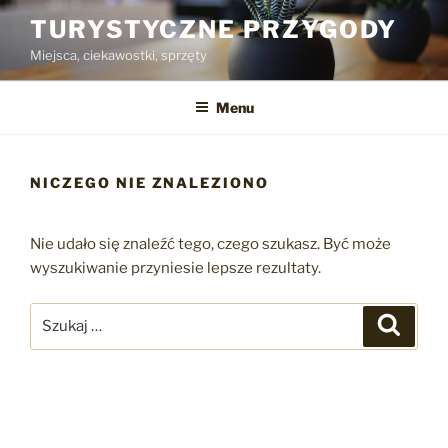
Przejdź
TURYSTYCZNE PRZYGODY
do
Miejsca, ciekawostki, sprzęty
treści
Menu
NICZEGO NIE ZNALEZIONO
Nie udało się znaleźć tego, czego szukasz. Być może
wyszukiwanie przyniesie lepsze rezultaty.
Szukaj:
Szukaj