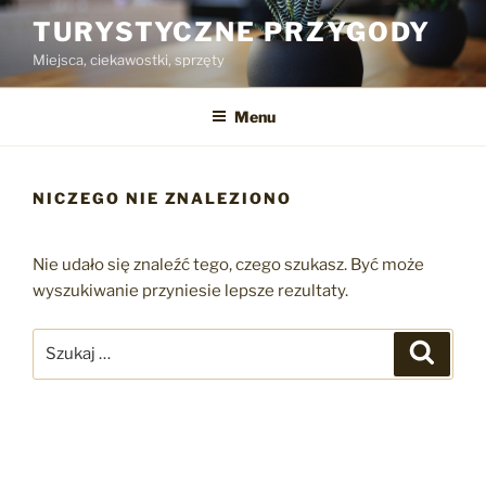
Przejdź
TURYSTYCZNE PRZYGODY
do
Miejsca, ciekawostki, sprzęty
treści
Menu
NICZEGO NIE ZNALEZIONO
Nie udało się znaleźć tego, czego szukasz. Być może
wyszukiwanie przyniesie lepsze rezultaty.
Szukaj:
Szukaj