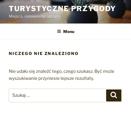
Przejdź
TURYSTYCZNE PRZYGODY
do
Miejsca, ciekawostki, sprzęty
treści
Menu
NICZEGO NIE ZNALEZIONO
Nie udało się znaleźć tego, czego szukasz. Być może
wyszukiwanie przyniesie lepsze rezultaty.
Szukaj:
Szukaj