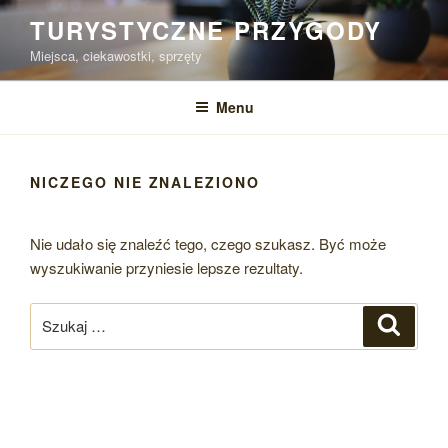
Przejdź
TURYSTYCZNE PRZYGODY
do
Miejsca, ciekawostki, sprzęty
treści
Menu
NICZEGO NIE ZNALEZIONO
Nie udało się znaleźć tego, czego szukasz. Być może
wyszukiwanie przyniesie lepsze rezultaty.
Szukaj:
Szukaj