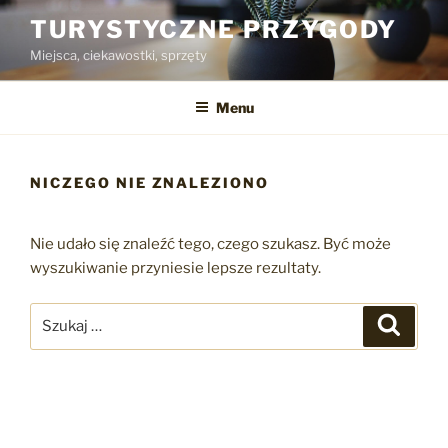
Przejdź
TURYSTYCZNE PRZYGODY
do
Miejsca, ciekawostki, sprzęty
treści
Menu
NICZEGO NIE ZNALEZIONO
Nie udało się znaleźć tego, czego szukasz. Być może
wyszukiwanie przyniesie lepsze rezultaty.
Szukaj:
Szukaj