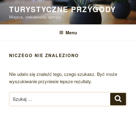
Przejdź
TURYSTYCZNE PRZYGODY
do
Miejsca, ciekawostki, sprzęty
treści
Menu
NICZEGO NIE ZNALEZIONO
Nie udało się znaleźć tego, czego szukasz. Być może
wyszukiwanie przyniesie lepsze rezultaty.
Szukaj:
Szukaj