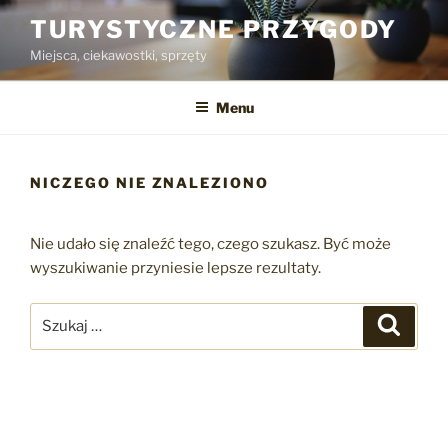
Przejdź
TURYSTYCZNE PRZYGODY
do
Miejsca, ciekawostki, sprzęty
treści
Menu
NICZEGO NIE ZNALEZIONO
Nie udało się znaleźć tego, czego szukasz. Być może
wyszukiwanie przyniesie lepsze rezultaty.
Szukaj:
Szukaj